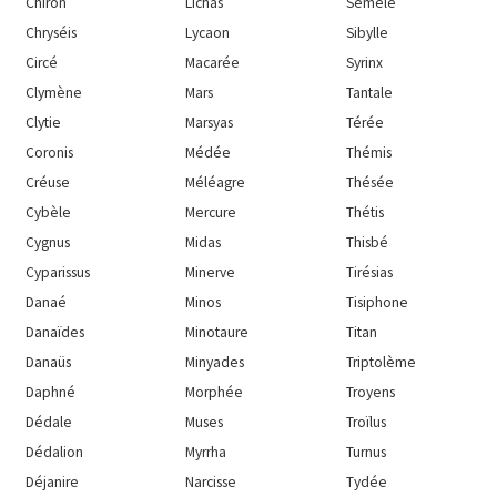
Chiron
Lichas
Sémélé
Chryséis
Lycaon
Sibylle
Circé
Macarée
Syrinx
Clymène
Mars
Tantale
Clytie
Marsyas
Térée
Coronis
Médée
Thémis
Créuse
Méléagre
Thésée
Cybèle
Mercure
Thétis
Cygnus
Midas
Thisbé
Cyparissus
Minerve
Tirésias
Danaé
Minos
Tisiphone
Danaïdes
Minotaure
Titan
Danaüs
Minyades
Triptolème
Daphné
Morphée
Troyens
Dédale
Muses
Troïlus
Dédalion
Myrrha
Turnus
Déjanire
Narcisse
Tydée