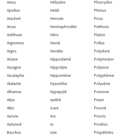
Anius
Héliades
Phorcydes
Apollon
Hellé
Phrixus
Arachné
Hercule
Picus
Arcas
Hermaphrodite
Pirithoüs
Aréthuse
Héro
Pluton
Argiennes
Hersé
Pollux
Argos
Hersilie
Polydore
Ariane
Hippodamé
Polymestor
Ascagne
Hippolyte
Polynice
Ascalaphe
Hippomène
Polyphème
Atalante
Hyacinthe
Polyxène
Athamas
Hypsipylé
Pomone
Atlas
Ianthé
Priam
Attis
Icare
Procné
Aurore
Ino
Procris
Autonoé
Io
Proétos
Bacchus
Iole
Propétides