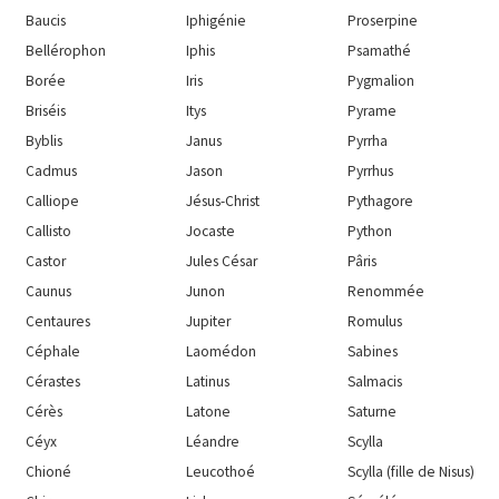
Baucis
Iphigénie
Proserpine
Bellérophon
Iphis
Psamathé
Borée
Iris
Pygmalion
Briséis
Itys
Pyrame
Byblis
Janus
Pyrrha
Cadmus
Jason
Pyrrhus
Calliope
Jésus-Christ
Pythagore
Callisto
Jocaste
Python
Castor
Jules César
Pâris
Caunus
Junon
Renommée
Centaures
Jupiter
Romulus
Céphale
Laomédon
Sabines
Cérastes
Latinus
Salmacis
Cérès
Latone
Saturne
Céyx
Léandre
Scylla
Chioné
Leucothoé
Scylla (fille de Nisus)