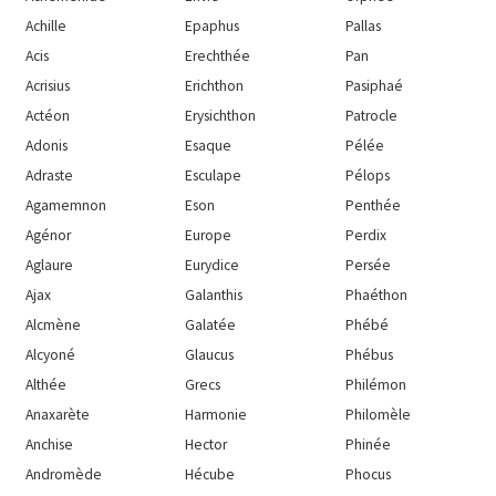
Achille
Epaphus
Pallas
Acis
Erechthée
Pan
Acrisius
Erichthon
Pasiphaé
Actéon
Erysichthon
Patrocle
Adonis
Esaque
Pélée
Adraste
Esculape
Pélops
Agamemnon
Eson
Penthée
Agénor
Europe
Perdix
Aglaure
Eurydice
Persée
Ajax
Galanthis
Phaéthon
Alcmène
Galatée
Phébé
Alcyoné
Glaucus
Phébus
Althée
Grecs
Philémon
Anaxarète
Harmonie
Philomèle
Anchise
Hector
Phinée
Andromède
Hécube
Phocus