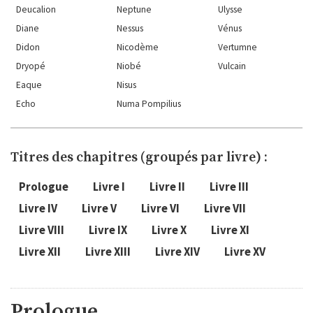
Deucalion
Neptune
Ulysse
Diane
Nessus
Vénus
Didon
Nicodème
Vertumne
Dryopé
Niobé
Vulcain
Eaque
Nisus
Echo
Numa Pompilius
Titres des chapitres (groupés par livre) :
Prologue
Livre I
Livre II
Livre III
Livre IV
Livre V
Livre VI
Livre VII
Livre VIII
Livre IX
Livre X
Livre XI
Livre XII
Livre XIII
Livre XIV
Livre XV
Prologue