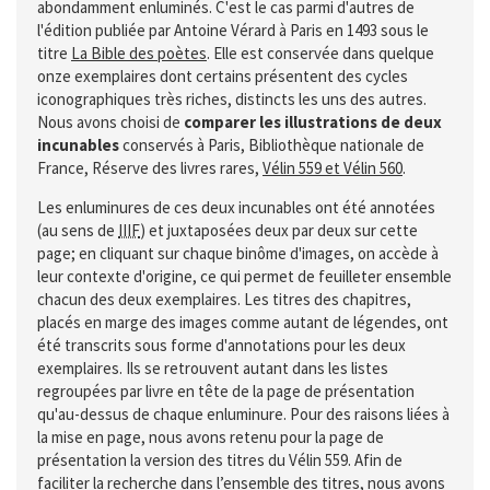
abondamment enluminés. C'est le cas parmi d'autres de
l'édition publiée par Antoine Vérard à Paris en 1493 sous le
titre
La Bible des poètes
. Elle est conservée dans quelque
onze exemplaires dont certains présentent des cycles
iconographiques très riches, distincts les uns des autres.
Nous avons choisi de
comparer les illustrations de deux
incunables
conservés à Paris, Bibliothèque nationale de
France, Réserve des livres rares,
Vélin 559 et Vélin 560
.
Les enluminures de ces deux incunables ont été annotées
(au sens de
IIIF
) et juxtaposées deux par deux sur cette
page; en cliquant sur chaque binôme d'images, on accède à
leur contexte d'origine, ce qui permet de feuilleter ensemble
chacun des deux exemplaires. Les titres des chapitres,
placés en marge des images comme autant de légendes, ont
été transcrits sous forme d'annotations pour les deux
exemplaires. Ils se retrouvent autant dans les listes
regroupées par livre en tête de la page de présentation
qu'au-dessus de chaque enluminure. Pour des raisons liées à
la mise en page, nous avons retenu pour la page de
présentation la version des titres du Vélin 559. Afin de
faciliter la recherche dans l’ensemble des titres, nous avons